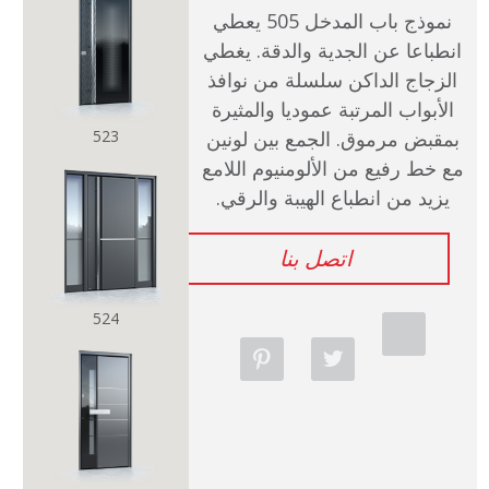
نموذج باب المدخل 505 يعطي
للمهندسين المعماريين
انطباعا عن الجدية والدقة. يغطي
الزجاج الداكن سلسلة من نوافذ
صالة عرض
الأبواب المرتبة عموديا والمثيرة
523
بمقبض مرموق. الجمع بين لونين
اتصل بنا
مع خط رفيع من الألومنيوم اللامع
يزيد من انطباع الهيبة والرقي.
كتالوجات
اتصل بنا
524
p
t