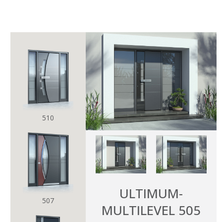
AR
EN
عالم بيرنار
كيفية الاختيار
نموذج
الكل
وان تاتش ONE TOUCH
510
بيور PURE
مالتي ليفل MULTILEVEL
كلاسيكو CLASSICO
ULTIMUM-
بريميام PREMIUM
507
MULTILEVEL 505
كتالوجات