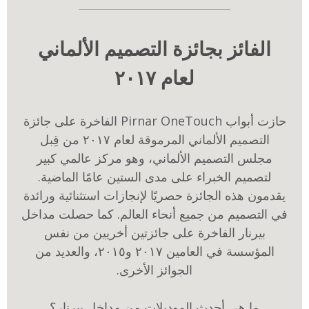
الفائز بجائزة التصميم الألماني
لعام ٢٠١٧
حازت أبواب Pirnar OneTouch الفاخرة على جائزة
التصميم الألماني المرموقة لعام ٢٠١٧ من قِبل
مجلس التصميم الألماني، وهو مركز عالمي كبير
لتصميم الخبراء على مدى الستين عامًا الماضية.
يقدمون هذه الجائزة حصريًا لإنجازات استثنائية ورائدة
في التصميم من جميع أنحاء العالم. كما حصلت مداخل
بيرنار الفاخرة على جائزتين أخريين من نفس
المؤسسة في العامين ٢٠١٧ و٢٠١٥، والعديد من
الجوائز الأخرى.
ما هي أحدث الموديلات من مداخل بيرنار؟