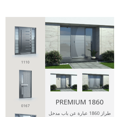
AR
EN
عالم بيرنار
كيفية الاختيار
نموذج
الكل
وان تاتش ONE TOUCH
1110
بيور PURE
مالتي ليفل MULTILEVEL
كلاسيكو CLASSICO
PREMIUM 1860
بريميام PREMIUM
0167
طراز 1860 عبارة عن باب مدخل
كتالوجات