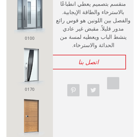
منقسم بتصميم يعطي انطباعًا
للمهندسين المعماريين
بالاسترخاء والطاقة الإيجابية.
والفصل بين اللونين هو قوس رائع
صالة عرض
مدور قليلاً. مقبض غير عادي
ينشط الباب ويعطيه لمسة من
0100
اتصل بنا
الحداثة والاسترخاء.
كتالوجات
اتصل بنا
0170
p
t